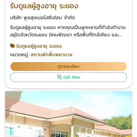
รับดูแลผู้สูงอายุ ระยอง
บริษัท พูลสุขเนอร์สซิ่งโฮม จำกัด
รับดูแลผู้สูงอายุ ระยอง หากคุณเป็นลูกหลานที่กำลังทำงาน
อยู่ในจังหวัดระยอง นิคมพัฒนา หรือพื้นที่ใกล้เคียง และ
กำลังแบกรับความกังวลใจเรื่องการดูแลคุณพ่อคุณแม่ที่
รับดูแลผู้สูงอายุ ระยอง
บ้าน... เราอยากบอกคุณว่า "คุณไม่ได้ตัวคนเดียว" และความ
หมวดหมู่:
สถานพักฟื้นพยาบาล
รู้สึกกังวลเหล่านั้นเป็นเรื่องธรรมดาของคนที่รักครอบครัว ที่
พูลสุขเนอร์สซิ่งโฮม เราเปิดบริการ รับดูแลผู้สูงอายุ ระยอง
ดูรายละเอียด
ด้วยความตั้งใจที่จะเป็น "บ้านหลังที่สอง" ที่เปี่ยมไปด้วย
Call Now
ความอบอุ่น ความปลอดภัย และรอยยิ้ม การเลือกสิ่งที่ดี
ที่สุดให้พ่อแม่ ไม่ใช่การทอดทิ้ง... แต่คือการมอบคุณภาพชีวิต
ที่ดีกว่า โทร. 081-577-1192 แอด
ไลน์ @poonsuknursinghome เปลี่ยน "ความห่วงใย" ให้
เป็น "การดูแลที่จับต้องได้" หลายครอบครัวในระยองเลือกไว้
วางใจให้เราดูแล เพราะที่นี่ไม่ใช่แค่สถานพักฟื้น แต่เป็น
สังคมแห่งความสุขที่ออกแบบมาเพื่อผู้สูงวัยโดยเฉพาะ 1.
หมดห่วงเรื่อง "ความเหงา" ที่บ้าน ท่านอาจจะต้องอยู่ลำพัง