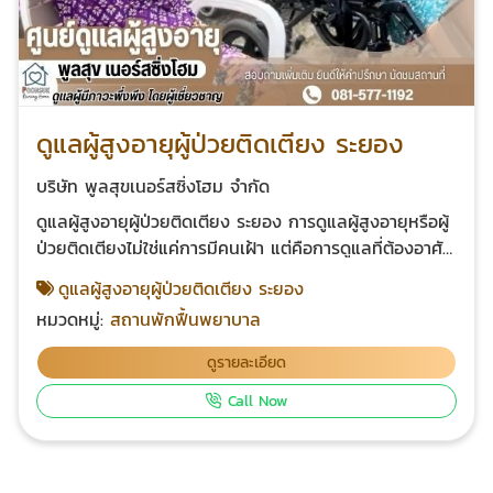
ดูแลผู้สูงอายุผู้ป่วยติดเตียง ระยอง
บริษัท พูลสุขเนอร์สซิ่งโฮม จำกัด
ดูแลผู้สูงอายุผู้ป่วยติดเตียง ระยอง การดูแลผู้สูงอายุหรือผู้
ป่วยติดเตียงไม่ใช่แค่การมีคนเฝ้า แต่คือการดูแลที่ต้องอาศัย
ความรู้ ความสม่ำเสมอ และความเข้าใจในสภาพร่างกายของ
ดูแลผู้สูงอายุผู้ป่วยติดเตียง ระยอง
ผู้ป่วยแต่ละราย ที่ พูลสุขเนอร์สซิ่งโฮม เราให้บริการดูแลผู้
หมวดหมู่:
สถานพักฟื้นพยาบาล
สูงอายุและผู้ป่วยติดเตียงในจังหวัดระยอง โดยทีมพยาบาล
และผู้ดูแลที่ผ่านการอบรมเฉพาะทาง ดูแลอย่างใกล้ชิดตลอด
ดูรายละเอียด
24 ชั่วโมง เพื่อให้ผู้รับบริการปลอดภัย และครอบครัวอุ่นใจ
Call Now
โทร. 081-577-1192 แอดไลน์ @poonsuknursinghome
"ดูแลผู้สูงอายุผู้ป่วยติดเตียง ระยอง" ต้อง พูลสุขเนอร์สซิ่ง
โฮม เราพร้อมเป็นครอบครัวเดียวกับคุณ เพื่อมอบคุณภาพ
ชีวิตที่ดีที่สุดให้กับคนที่คุณรัก บริการดูแลผู้ป่วยติดเตียงใน