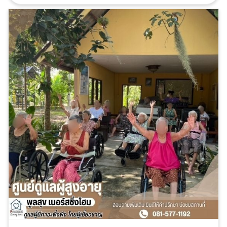
ผู้ป่วยครบตามแพทย์สั่ง สังเกตอาการและพาส่งโรง
พยาบาลตามนัด บริการดูแลผู้ป่วยโรคอัลไซเมอร์ ดูแลการใช้
ชีวิตกิจวัตรประจำวันให้กับผู้ป่วยสมองเสื่อมอยู่ในสถานที่
ปลอดภัย มิให้พลัดหลงหายไปภายนอก ดูแลผู้ป่วยนอนติด
เตียง ดูแลพลิกตัวป้องกันแผลกดทับ ดูแลผู้ป่วยเป็นโรค
เรื้อรังที่ไม่ใช่โรคติดต่อ ดูแลผู้ป่วยเป็นมะเร็งจนถึงระยะ
สุดท้ายของชีวิต โทร. 081-577-1192 แอด
ไลน์ @poonsuknursinghome