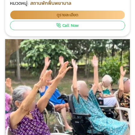
เยี่ยม ให้กำลังใจ หรือทานข้าวเย็นกับท่านได้หลังเลิกงาน
หมวดหมู่:
สถานพักฟื้นพยาบาล
ติดต่อ) และดูแลผู้ป่วยระยะสุดท้ายที่ดูแลกันเองไม่ได้ มอบ
โปร่งใส ตรวจสอบได้: เรายินดีให้ญาติวิดีโอคอล (Video
ภาระดูแลผู้ป่วยระยะพักฟื้น ช่วยฟื้นฟูสภาพร่างกายและ
ดูรายละเอียด
Call) พูดคุยกับผู้สูงอายุได้ เพื่อให้คุณเห็นความเป็นอยู่และ
จิตใจหลังการผ่าตัดหรือหลังผ่านช่วงอุบัติเหตุ มอบหน้าที่
รอยยิ้มของท่านด้วยตาตัวเอง ราคาที่เข้าถึงได้: เราบริหาร
Call Now
ดูแลผู้ป่วยอัลไซเมอร์ ผู้ป่วยสมองเสื่อมที่ต้องใช้สถานที่กว้าง
งานด้วยใจ ในราคาที่สมเหตุสมผล เพื่อให้ทุกครอบครัวใน
ในการดูแล โทร. 081-577-1192 แอด
ระยองสามารถเข้าถึงบริการดูแลผู้สูงอายุที่มีคุณภาพได้
ไลน์ @poonsuknursinghome
ถึงเวลา... ให้รางวัลกับคนที่คุณรัก และตัวคุณเอง อย่าปล่อย
ให้ความเหนื่อยล้าจากการทำงานและการดูแล ทำลายความ
สัมพันธ์ในครอบครัว ให้หน้าที่การดูแลกิจวัตรเป็นของ "มือ
อาชีพ" เพื่อให้เวลาที่คุณมีร่วมกัน เป็นเวลาแห่งความสุข
อย่างแท้จริง หากคุณกำลังมองหาที่ รับดูแลผู้สูงอายุ
ระยอง ลองแวะเข้ามาชมสถานที่จริง พูดคุยกับทีมงานของ
เรา แล้วคุณจะสัมผัสได้ถึงความ "ใส่ใจ" ตั้งแต่ก้าวแรก พูล
สุขเนอร์สซิ่งโฮม (ระยอง) เราดูแล... เพื่อให้คุณอุ่นใจ พิกัด:
อำเภอนิคมพัฒนา จังหวัดระยอง โทรปรึกษาฟรี: 081-577-
1192