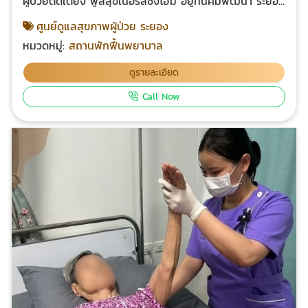
ผู้ป่วยติดเตียง พูลสุขเนอร์สซิ่งโฮม อยู่ที่นิคมพัฒนา ระยอง
ขึ้นทะเบียนถูกต้องกับกระทรวงสาธารณสุข ดูแลทุกวัน
ศูนย์ดูแลสุขภาพผู้ป่วย ระยอง
ตลอด 24 ชั่วโมง มีนักกายภาพ สหวิชาชีพและพยาบาล
หมวดหมู่:
สถานพักฟื้นพยาบาล
วิชาชีพจบหลักสูตรดูแลผู้สูงอายุ จบ CG หรือ NA ผลัด
เปลี่ยนเวรดูแลผู้สูงอายุและดูแลผู้ป่วยตลอด 24 ชม. สถาน
ดูรายละเอียด
กว้างสะอาด ที่ตั้งบนที่ดินกว่า 4 ไร่ โอบล้อมด้วยต้นไม้ล้อม
Call Now
รั้วปลอดภัย ภายในอาคารสะอาดโอ่โถง เพดานสูง เพื่อให้มี
อากาศถ่ายเทได้ดีปราศจากกลิ่นรบกวน ที่มีพื้นที่ใช้สอยกว่า
650 ตรม. ของใช้เกรดโรงพยาบาล ใช้เตียงนอนเกรด
เดียวกันกับสถานพยาบาล มีระยะห่างเตียงดีกว่าโรง
พยาบาลหลายแห่ง พร้อมติดตั้งราวจับภายในห้องน้ำ มี
ของใช้เฉพาะสำหรับผู้สูงอายุและผู้ป่วยครบตามมาตรฐาน
อาหารดีถูกสุขลักษณะ ดูแลสุขภาพด้วยอาหารปรุงร้อนจาก
ผักสดและปลาทะเลเสริฟทุกวัน ใกล้โรงพยาบาล สถานที่ตั้ง
ของศูนย์ฯ อยู่ใกล้โรงพยาบาลรัฐและเอกชน ในกรณีฉุกเฉิน
สามารถส่งเข้ารับการรักษาที่โรงพยาบาลได้อย่างรวดเร็ว
โทร. 081-577-1192 แอดไลน์ @poonsuknursinghome