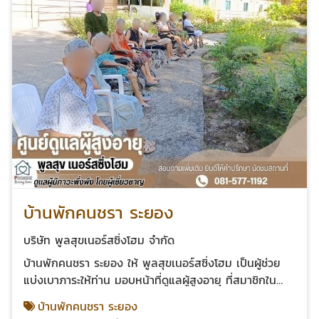
ในตอนกลางวันที่ลูกหลานออกไปทำงาน แต่ที่นี่ ท่านจะมี
"เพื่อน" วัยเดียวกัน มีกิจกรรมสันทนาการ พูดคุย แลก
เปลี่ยนรอยยิ้ม และทำกิจกรรมฟื้นฟูความจำร่วมกัน ทำให้
ทุกวันมีความหมายและไม่เงียบเหงาอีกต่อไป 2. อุ่นใจเรื่อง
"ความปลอดภัย" ตลอด 24 ชม. ความเสี่ยงในผู้สูงอายุเกิด
ขึ้นได้ทุกวินาที ไม่ว่าจะเป็นการหกล้ม หรือโรคประจำตัว
กำเริบ บริการ รับดูแลผู้สูงอายุ ระยอง ของเรา มีทีมเจ้า
หน้าที่และพยาบาลวิชาชีพคอยเฝ้าระวัง ดูแลการทานยา และ
สังเกตอาการอย่างใกล้ชิดตลอด 24 ชั่วโมง พร้อมประสาน
งานโรงพยาบาลทันทีเมื่อเกิดเหตุฉุกเฉิน 3. บรรยากาศบำบัด
"ธรรมชาติที่ร่มรื่น" พูลสุขเนอร์สซิ่งโฮม ตั้งอยู่ในทำเลนิคม
พัฒนา ที่รายล้อมด้วยธรรมชาติ อากาศบริสุทธิ์ พื้นที่กว้าง
ขวาง โปร่งสบาย ไม่แออัดเหมือนอยู่ในตึกแถว ช่วยให้
บ้านพักคนชรา ระยอง
สุขภาพจิตของผู้สูงอายุดีขึ้น พักผ่อนได้อย่างเต็มที่อย่าง
แท้จริง ทำไมชาวระยอง ถึงวางใจ "พูลสุขเนอร์สซิ่งโฮม"?
บริษัท พูลสุขเนอร์สซิ่งโฮม จำกัด
เราเข้าใจวิถีชีวิตของคนทำงานในภาคตะวันออก บริการ รับ
บ้านพักคนชรา ระยอง ให้ พูลสุขเนอร์สซิ่งโฮม เป็นผู้ช่วย
ดูแลผู้สูงอายุ ระยอง ของเราจึงเน้นความยืดหยุ่นและเข้าถึง
แบ่งเบาภาระให้ท่าน มอบหน้าที่ดูแลผู้สูงอายุ ที่สมาชิกใน
ง่าย เดินทางสะดวก: ตั้งอยู่ใกล้ถนนสายหลัก เชื่อมต่อนิคม
ครอบครัวติดภารกิจ ไม่สะดวกในการดูแลผู้สูงอายุที่บ้าน
บ้านพักคนชรา ระยอง
อุตสาหกรรมและตัวเมืองระยอง ลูกหลานสามารถแวะมา
มอบหน้าที่ดูแลผู้ป่วยติดเตียงหรือผู้ป่วยเรื้อรัง (ไม่เป็นโรค