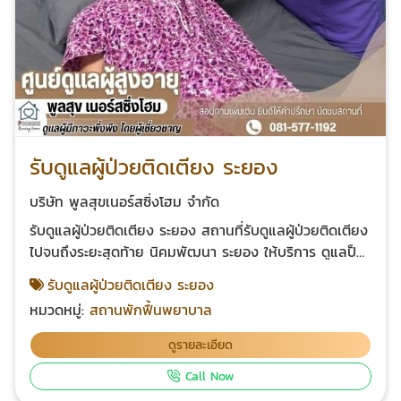
รับดูแลผู้ป่วยติดเตียง ระยอง
บริษัท พูลสุขเนอร์สซิ่งโฮม จำกัด
รับดูแลผู้ป่วยติดเตียง ระยอง สถานที่รับดูแลผู้ป่วยติดเตียง
ไปจนถึงระยะสุดท้าย นิคมพัฒนา ระยอง ให้บริการ ดูแลป็น
เพื่อนผู้สูงอายุ คนชราให้ใช้ชีวิตอย่างมีความสุข มีกิจกรรม
รับดูแลผู้ป่วยติดเตียง ระยอง
บริหารร่างกายเพื่อฟื้นฟูสภาพร่างกาย กิจกรรมสันทนาการ
หมวดหมู่:
สถานพักฟื้นพยาบาล
เสริมสร้างสุขและคลายเหงา มีบริการประคบร้อน นวดแผน
ไทย บริการดูแลฟื้นฟูสภาพร่างกายให้กับ ผู้ป่วยหลังผ่าตัด
ดูรายละเอียด
ผู้ป่วยหลังอุบัติเหตุ ที่ดูแลตนเองไม่ได้ รักษาต่อเนื่องจากโรง
Call Now
พยาบาล ล้างแผลทำแผลให้สะอาดป้องกันการติดเชื้อ ให้ยา